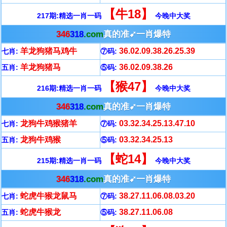
【牛18】
217期:精选一肖一码
今晚中大奖
346
318
.com
真的准➹一肖爆特
羊
龙
狗
猪
马
鸡
牛
36
.
02
.
09
.
38
.
26
.
25
.
39
七肖:
⑦码:
羊
龙
狗
猪
马
36
.
02
.
09
.
38
.
26
五肖:
⑤码:
【猴47】
216期:精选一肖一码
今晚中大奖
346
318
.com
真的准➹一肖爆特
龙
狗
牛
鸡
猴
猪
羊
03
.
32
.
34
.
25
.
13
.
47
.
10
七肖:
⑦码:
龙
狗
牛
鸡
猴
03
.
32
.
34
.
25
.
13
五肖:
⑤码:
【蛇14】
215期:精选一肖一码
今晚中大奖
346
318
.com
真的准➹一肖爆特
蛇
虎
牛
猴
龙
鼠
马
38
.
27
.
11
.
06
.
08
.
03
.
20
七肖:
⑦码:
蛇
虎
牛
猴
龙
38
.
27
.
11
.
06
.
08
五肖:
⑤码: