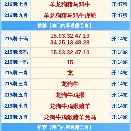
羊
龙
狗
猪
马
鸡
牛
216期:七肖
开:47猴
羊
龙
狗
猪
马
鸡
牛
虎
蛇
216期:九肖
开:47猴
推荐【澳门内幕透露①肖】
15
.
03
.
32
.
47
.
10
215期:十码
开:14蛇
34
.
25
.
13
.
48
.
28
15
.
03
.
32
.
47
.
10
215期:五码
开:14蛇
15
215期:一码
开:14蛇
龙
215期:一肖
开:14蛇
龙
狗
牛
215期:三肖
开:14蛇
龙
狗
牛
鸡
猴
215期:五肖
开:14蛇
龙
狗
牛
鸡
猴
猪
羊
215期:七肖
开:14蛇
龙
狗
牛
鸡
猴
猪
羊
兔
马
215期:九肖
开:14蛇
推荐【澳门内幕透露①肖】