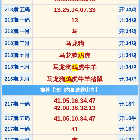
13
.
25
.
04
.
07
.
33
218期:五码
开:34鸡
13
218期:一码
开:34鸡
马
218期:一肖
开:34鸡
马
龙
狗
218期:三肖
开:34鸡
马
龙
狗
鸡
虎
218期:五肖
开:34鸡
马
龙
狗
鸡
虎
牛
羊
218期:七肖
开:34鸡
马
龙
狗
鸡
虎
牛
羊
猪
鼠
218期:九肖
开:34鸡
推荐【澳门内幕透露①肖】
41
.
05
.
16
.
34
.
47
217期:十码
开:18牛
42
.
08
.
36
.
32
.
13
41
.
05
.
16
.
34
.
47
217期:五码
开:18牛
41
217期:一码
开:18牛