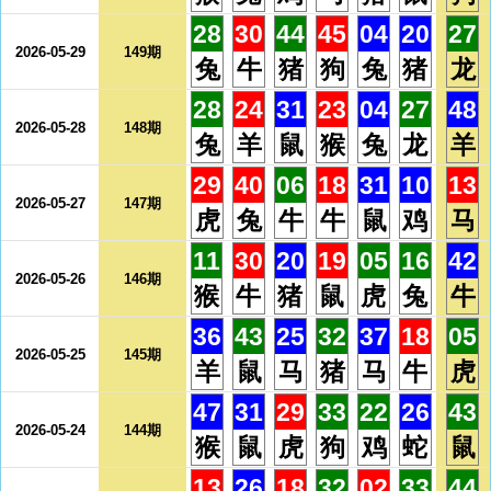
28
30
44
45
04
20
27
2026-05-29
149期
兔
牛
猪
狗
兔
猪
龙
28
24
31
23
04
27
48
2026-05-28
148期
兔
羊
鼠
猴
兔
龙
羊
29
40
06
18
31
10
13
2026-05-27
147期
虎
兔
牛
牛
鼠
鸡
马
11
30
20
19
05
16
42
2026-05-26
146期
猴
牛
猪
鼠
虎
兔
牛
36
43
25
32
37
18
05
2026-05-25
145期
羊
鼠
马
猪
马
牛
虎
47
31
29
33
22
26
43
2026-05-24
144期
猴
鼠
虎
狗
鸡
蛇
鼠
13
26
18
32
02
33
44