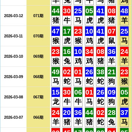
羊
兔
马
牛
马
猪
鸡
44
30
25
05
41
08
48
2026-03-12
071期
猪
牛
马
虎
虎
猪
羊
47
17
23
10
41
07
25
2026-03-11
070期
猴
虎
猴
鸡
虎
鼠
马
23
16
10
34
08
36
24
2026-03-10
069期
猴
兔
鸡
鸡
猪
羊
羊
49
02
01
26
38
21
23
2026-03-09
068期
马
蛇
马
蛇
蛇
狗
猴
15
30
06
01
26
09
05
2026-03-08
067期
龙
牛
牛
马
蛇
狗
虎
24
20
36
44
02
28
37
2026-03-07
066期
羊
猪
羊
猪
蛇
兔
马