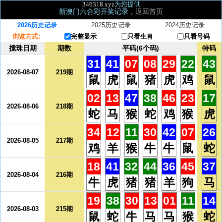
346318.xyz
为您提供
新澳门六合彩开奖记录，
返回首页
2026历史记录
2025历史记录
2024历史记录
浏览方式:
完整显示
只看生肖
只看号码
搅珠日期
期数
平码(6个码)
特码
31
41
07
08
29
22
43
2026-08-07
219期
鼠
虎
鼠
猪
虎
鸡
鼠
02
13
47
38
46
23
17
2026-08-06
218期
蛇
马
猴
蛇
鸡
猴
虎
34
12
11
30
42
07
26
2026-08-05
217期
鸡
羊
猴
牛
牛
鼠
蛇
18
41
32
44
36
45
37
2026-08-04
216期
牛
虎
猪
猪
羊
狗
马
19
38
30
13
01
11
14
2026-08-03
215期
鼠
蛇
牛
马
马
猴
蛇