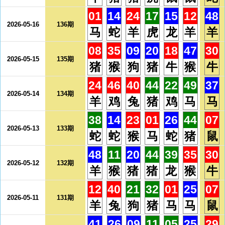
01
14
24
17
15
12
48
2026-05-16
136期
马
蛇
羊
虎
龙
羊
羊
08
35
09
20
18
47
30
2026-05-15
135期
猪
猴
狗
猪
牛
猴
牛
24
46
40
44
22
49
37
2026-05-14
134期
羊
鸡
兔
猪
鸡
马
马
38
14
23
01
26
44
07
2026-05-13
133期
蛇
蛇
猴
马
蛇
猪
鼠
48
11
20
44
39
35
30
2026-05-12
132期
羊
猴
猪
猪
龙
猴
牛
12
40
21
32
01
25
07
2026-05-11
131期
羊
兔
狗
猪
马
马
鼠
41
26
09
11
05
25
29