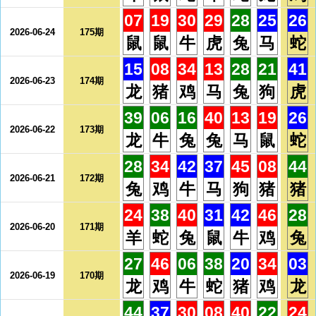
07
19
30
29
28
25
26
2026-06-24
175期
鼠
鼠
牛
虎
兔
马
蛇
15
08
34
13
28
21
41
2026-06-23
174期
龙
猪
鸡
马
兔
狗
虎
39
06
16
40
13
19
26
2026-06-22
173期
龙
牛
兔
兔
马
鼠
蛇
28
34
42
37
45
08
44
2026-06-21
172期
兔
鸡
牛
马
狗
猪
猪
24
38
40
31
42
46
28
2026-06-20
171期
羊
蛇
兔
鼠
牛
鸡
兔
27
46
06
38
20
34
03
2026-06-19
170期
龙
鸡
牛
蛇
猪
鸡
龙
44
37
30
08
40
22
24