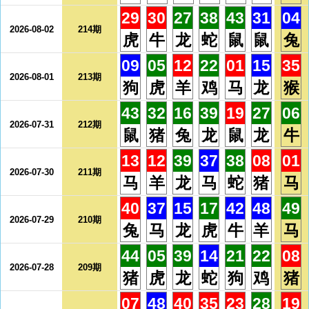
29
30
27
38
43
31
04
2026-08-02
214期
虎
牛
龙
蛇
鼠
鼠
兔
09
05
12
22
01
15
35
2026-08-01
213期
狗
虎
羊
鸡
马
龙
猴
43
32
16
39
19
27
06
2026-07-31
212期
鼠
猪
兔
龙
鼠
龙
牛
13
12
39
37
38
08
01
2026-07-30
211期
马
羊
龙
马
蛇
猪
马
40
37
15
17
42
48
49
2026-07-29
210期
兔
马
龙
虎
牛
羊
马
44
05
39
14
21
22
08
2026-07-28
209期
猪
虎
龙
蛇
狗
鸡
猪
07
48
40
35
23
28
19