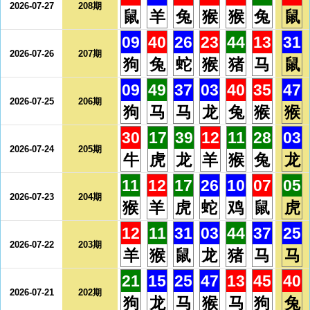
2026-07-27
208期
鼠
羊
兔
猴
猴
兔
鼠
09
40
26
23
44
13
31
2026-07-26
207期
狗
兔
蛇
猴
猪
马
鼠
09
49
37
03
40
35
47
2026-07-25
206期
狗
马
马
龙
兔
猴
猴
30
17
39
12
11
28
03
2026-07-24
205期
牛
虎
龙
羊
猴
兔
龙
11
12
17
26
10
07
05
2026-07-23
204期
猴
羊
虎
蛇
鸡
鼠
虎
12
11
31
03
44
37
25
2026-07-22
203期
羊
猴
鼠
龙
猪
马
马
21
15
25
47
13
45
40
2026-07-21
202期
狗
龙
马
猴
马
狗
兔