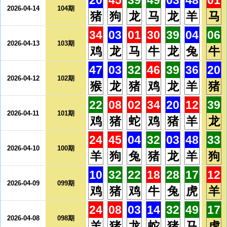
20
45
39
49
03
48
01
2026-04-14
104期
猪
狗
龙
马
龙
羊
马
34
03
01
30
39
04
06
2026-04-13
103期
鸡
龙
马
牛
龙
兔
牛
47
03
32
46
39
36
20
2026-04-12
102期
猴
龙
猪
鸡
龙
羊
猪
22
08
02
34
20
12
39
2026-04-11
101期
鸡
猪
蛇
鸡
猪
羊
龙
24
45
04
32
03
48
33
2026-04-10
100期
羊
狗
兔
猪
龙
羊
狗
10
32
22
18
28
17
12
2026-04-09
099期
鸡
猪
鸡
牛
兔
虎
羊
24
08
03
14
32
49
17
2026-04-08
098期
羊
猪
龙
蛇
猪
马
虎